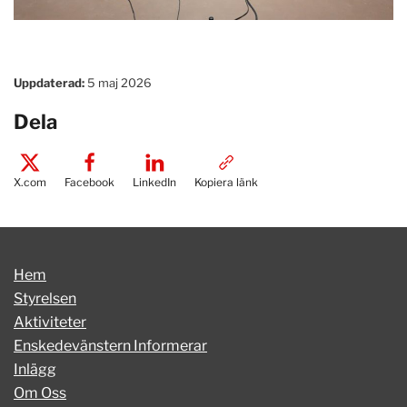
Uppdaterad:
5 maj 2026
Dela
X.com
Facebook
LinkedIn
Kopiera länk
Hem
Styrelsen
Aktiviteter
Enskedevänstern Informerar
Inlägg
Om Oss