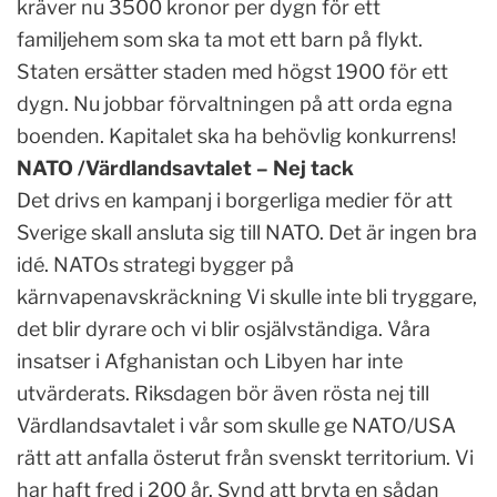
kräver nu 3500 kronor per dygn för ett
familjehem som ska ta mot ett barn på flykt.
Staten ersätter staden med högst 1900 för ett
dygn. Nu jobbar förvaltningen på att orda egna
boenden. Kapitalet ska ha behövlig konkurrens!
NATO /Värdlandsavtalet – Nej tack
Det drivs en kampanj i borgerliga medier för att
Sverige skall ansluta sig till NATO. Det är ingen bra
idé. NATOs strategi bygger på
kärnvapenavskräckning Vi skulle inte bli tryggare,
det blir dyrare och vi blir osjälvständiga. Våra
insatser i Afghanistan och Libyen har inte
utvärderats. Riksdagen bör även rösta nej till
Värdlandsavtalet i vår som skulle ge NATO/USA
rätt att anfalla österut från svenskt territorium. Vi
har haft fred i 200 år. Synd att bryta en sådan