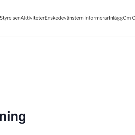
Styrelsen
Aktiviteter
Enskedevänstern Informerar
Inlägg
Om O
lning