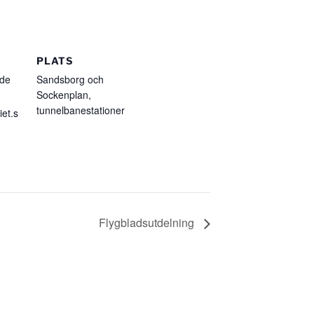
PLATS
ede
Sandsborg och
Sockenplan,
tunnelbanestationer
et.s
Flygbladsutdelning