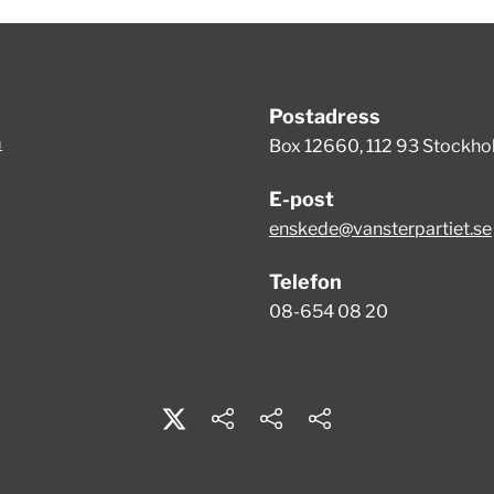
Postadress
m
Box 12660, 112 93 Stockh
E-post
enskede@vansterpartiet.se
Telefon
08-654 08 20