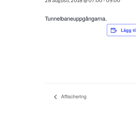
28 augusti, 2018 @ 07:00
-
09:00
Tunnelbaneuppgångarna.
Lägg ti
Affischering