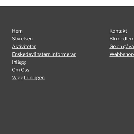
Hem
Kontakt
Styrelsen
Bli medle
Aktiviteter
Ge en gåva
Enskedevänstern Informerar
Webbshop
Inlägg
Om Oss
Väggtidningen