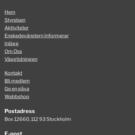
Hem
Styrelsen
Aktiviteter
Enskedevänstern Informerar
Inlägg
Om Oss
Väggtidningen
Kontakt
Bli medlem
Ge en gåva
Webbshop
Postadress
Box 12660, 112 93 Stockholm
E-post