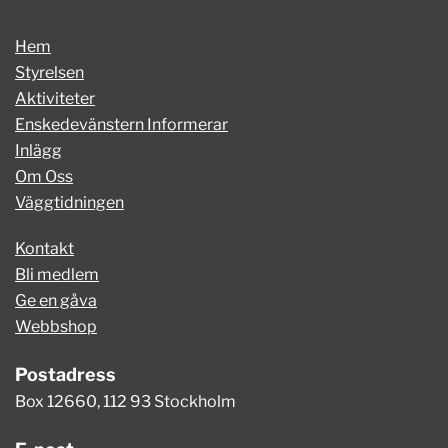
Hem
Styrelsen
Aktiviteter
Enskedevänstern Informerar
Inlägg
Om Oss
Väggtidningen
Kontakt
Bli medlem
Ge en gåva
Webbshop
Postadress
Box 12660, 112 93 Stockholm