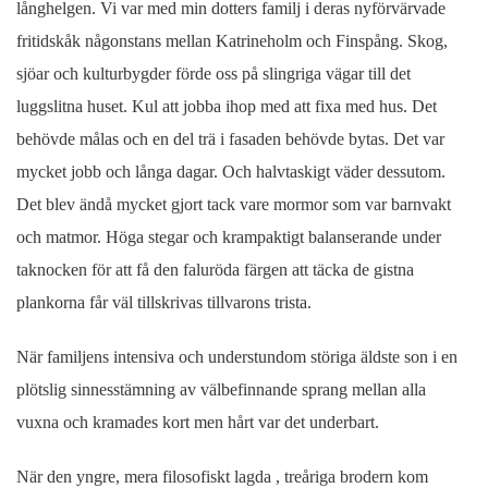
långhelgen. Vi var med min dotters familj i deras nyförvärvade
fritidskåk någonstans mellan Katrineholm och Finspång. Skog,
sjöar och kulturbygder förde oss på slingriga vägar till det
luggslitna huset. Kul att jobba ihop med att fixa med hus. Det
behövde målas och en del trä i fasaden behövde bytas. Det var
mycket jobb och långa dagar. Och halvtaskigt väder dessutom.
Det blev ändå mycket gjort tack vare mormor som var barnvakt
och matmor. Höga stegar och krampaktigt balanserande under
taknocken för att få den faluröda färgen att täcka de gistna
plankorna får väl tillskrivas tillvarons trista.
När familjens intensiva och understundom störiga äldste son i en
plötslig sinnesstämning av välbefinnande sprang mellan alla
vuxna och kramades kort men hårt var det underbart.
När den yngre, mera filosofiskt lagda , treåriga brodern kom