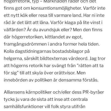
högerretorik, typ – Marknaden råder och det
finns got om konsumtionsmöjligheter. Varför inte
ett nytt kök eller resa till varmare land. Har ni inte
råd är det lätt att låna. Varför klaga på lite vinst i
välfärden? Är du avundsjuk eller? Men den finns
där högerretoriken, kittlandet av egot,
framgångsdrömmen i andra former hela tiden.
Kolla dagstidningarnas bostadsbilagor på
helgerna, särskilt bildtexternas värdeord. Jag tror
att högerns retorik har svängt från ”rätten att ta
för sig” till att skyla över orättvisor. Men
innebörden av politiken är densamma förstås.
Alliansens kärnpolitiker och/eller dess PR-byråer
tycks ju vara de sista att inse att centrala
samhällsfunktioner vill folk styra utifrån