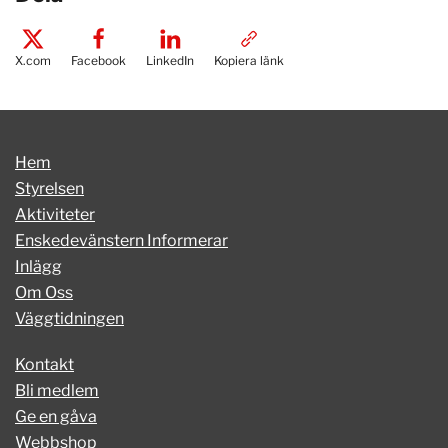
X.com
Facebook
LinkedIn
Kopiera länk
Hem
Styrelsen
Aktiviteter
Enskedevänstern Informerar
Inlägg
Om Oss
Väggtidningen
Kontakt
Bli medlem
Ge en gåva
Webbshop