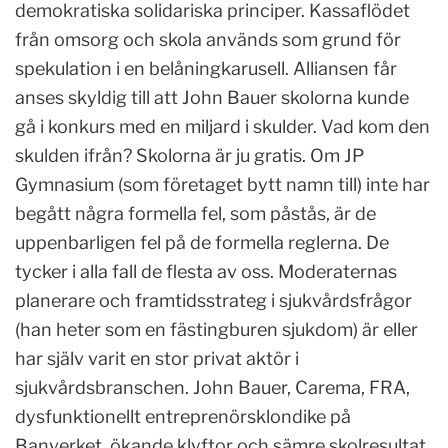
demokratiska solidariska principer. Kassaflödet
från omsorg och skola används som grund för
spekulation i en belåningkarusell. Alliansen får
anses skyldig till att John Bauer skolorna kunde
gå i konkurs med en miljard i skulder. Vad kom den
skulden ifrån? Skolorna är ju gratis. Om JP
Gymnasium (som företaget bytt namn till) inte har
begått några formella fel, som påstås, är de
uppenbarligen fel på de formella reglerna. De
tycker i alla fall de flesta av oss. Moderaternas
planerare och framtidsstrateg i sjukvårdsfrågor
(han heter som en fästingburen sjukdom) är eller
har själv varit en stor privat aktör i
sjukvårdsbranschen. John Bauer, Carema, FRA,
dysfunktionellt entreprenörsklondike på
Banverket, ökande klyftor och sämre skolresultat