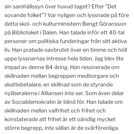
sin samhällssyn över huvud taget? Efter ”Det
sovande folket”? Var nyligen och lyssnade på före
detta skol- och kulturministern Bengt Göransson
på Biblioteket i Dalen. Han talade inför ett 40-tal
personer om politiska funderingar från sitt aktiva
liv. Han pratade oavbrutet över en timme och höll
uppe lyssnarnas intresse hela tiden. Jag blev lite
impad av denne 84-åring. Han resonerade om
skillnaden mellan begreppen medborgare och
skattebetalare, en skillnad som de styrande
nyliberalerna i Alliansen inte ser. Som även delar
av Socialdemokratin är blind för. Han talade om
skillnaden mellan valfrihet och frihet och
konstaterade att frihet är ett oändlig mycket
större begrepp, inte sällan är de svårförenliga.