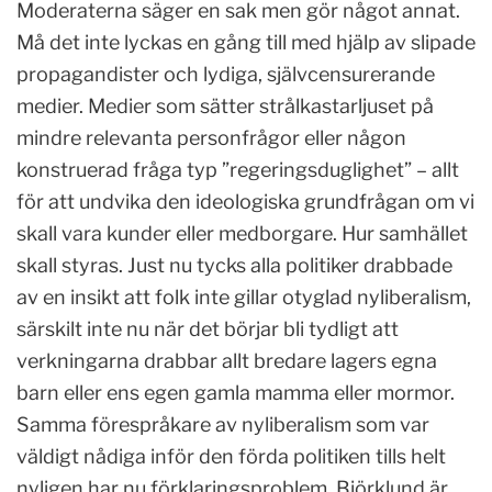
Moderaterna säger en sak men gör något annat.
Må det inte lyckas en gång till med hjälp av slipade
propagandister och lydiga, självcensurerande
medier. Medier som sätter strålkastarljuset på
mindre relevanta personfrågor eller någon
konstruerad fråga typ ”regeringsduglighet” – allt
för att undvika den ideologiska grundfrågan om vi
skall vara kunder eller medborgare. Hur samhället
skall styras. Just nu tycks alla politiker drabbade
av en insikt att folk inte gillar otyglad nyliberalism,
särskilt inte nu när det börjar bli tydligt att
verkningarna drabbar allt bredare lagers egna
barn eller ens egen gamla mamma eller mormor.
Samma förespråkare av nyliberalism som var
väldigt nådiga inför den förda politiken tills helt
nyligen har nu förklaringsproblem. Björklund är