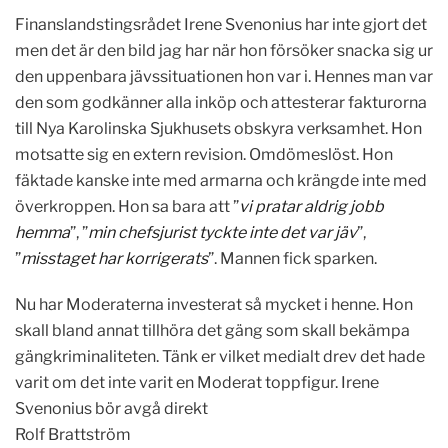
Finanslandstingsrådet Irene Svenonius har inte gjort det
men det är den bild jag har när hon försöker snacka sig ur
den uppenbara jävssituationen hon var i. Hennes man var
den som godkänner alla inköp och attesterar fakturorna
till Nya Karolinska Sjukhusets obskyra verksamhet. Hon
motsatte sig en extern revision. Omdömeslöst. Hon
fäktade kanske inte med armarna och krängde inte med
överkroppen. Hon sa bara att ”
vi pratar aldrig jobb
hemma
”, ”
min chefsjurist tyckte inte det var jäv
”,
”
misstaget har korrigerats
”. Mannen fick sparken.
Nu har Moderaterna investerat så mycket i henne. Hon
skall bland annat tillhöra det gäng som skall bekämpa
gängkriminaliteten. Tänk er vilket medialt drev det hade
varit om det inte varit en Moderat toppfigur. Irene
Svenonius bör avgå direkt
Rolf Brattström