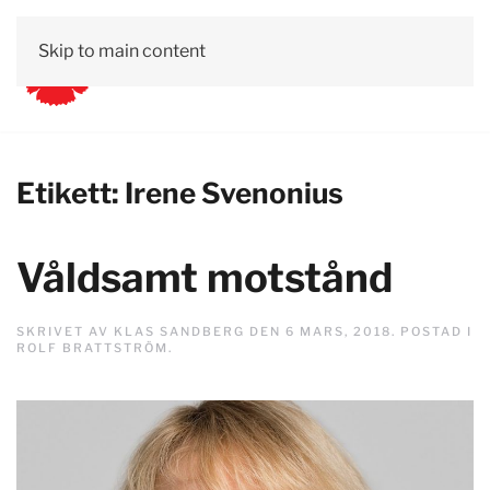
Skip to main content
Etikett:
Irene Svenonius
Våldsamt motstånd
SKRIVET AV
KLAS SANDBERG
DEN
6 MARS, 2018
. POSTAD I
ROLF BRATTSTRÖM
.