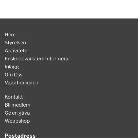
Hem
Styrelsen
Aktiviteter
Enskedevänstern Informerar
Inlägg
Om Oss
Väggtidningen
Kontakt
Bli medlem
Ge en gåva
Webbshop
Postadress