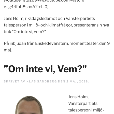
[youtube https://www.youtube.com/watch?
v=g44fpb8shoA?rel=0]
Jens Holm, riksdagsledamot och Vänsterpartiets
talesperson i miljö- och klimatfrågor, presenterar sin nya
bok ”Om inte vi, vem?”
På inbjudan från Enskedevänstern, moment:teater, den 9
maj.
”Om inte vi, Vem?”
SKRIVET AV
KLAS SANDBERG
DEN
2 MAJ, 2018
.
Jens Holm,
Vänsterpartiets
talesperson i miljö-