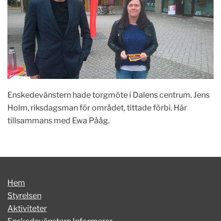
Enskedevänstern hade torgmöte i Dalens centrum. Jens
Holm, riksdagsman för området, tittade förbi. Här
tillsammans med Ewa Pååg.
Hem
Styrelsen
Aktiviteter