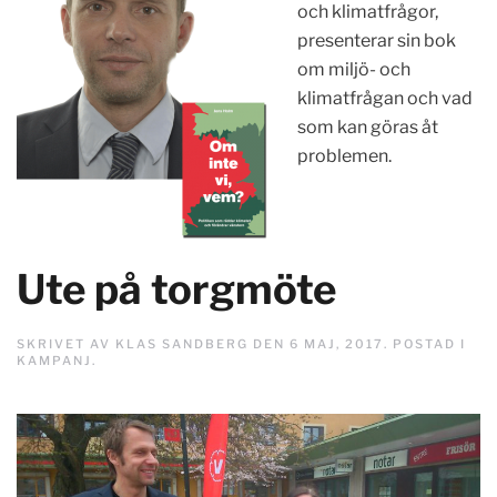
och klimatfrågor,
presenterar sin bok
om miljö- och
klimatfrågan och vad
som kan göras åt
problemen.
Ute på torgmöte
SKRIVET AV
KLAS SANDBERG
DEN
6 MAJ, 2017
. POSTAD I
KAMPANJ
.