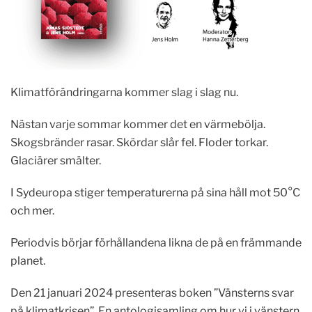
Klimatförändringarna kommer slag i slag nu.
Nästan varje sommar kommer det en värmebölja.
Skogsbränder rasar. Skördar slår fel. Floder torkar.
Glaciärer smälter.
I Sydeuropa stiger temperaturerna på sina håll mot 50°C
och mer.
Periodvis börjar förhållandena likna de på en främmande
planet.
Den 21 januari 2024 presenteras boken ”Vänsterns svar
på klimatkrisen”. En antologisamling om hur vi i vänstern