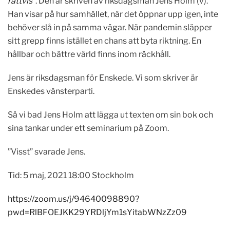
rättvis
”. Den är skriven av riksdagsman Jens Holm (v).
Han visar på hur samhället, när det öppnar upp igen, inte
behöver slå in på samma vägar. När pandemin släpper
sitt grepp finns istället en chans att byta riktning. En
hållbar och bättre värld finns inom räckhåll.
Jens är riksdagsman för Enskede. Vi som skriver är
Enskedes vänsterparti.
Så vi bad Jens Holm att lägga ut texten om sin bok och
sina tankar under ett seminarium på Zoom.
”Visst” svarade Jens.
Tid: 5 maj, 2021 18:00 Stockholm
https://zoom.us/j/94640098890?
pwd=RlBFOEJKK29YRDljYm1sYitabWNzZz09