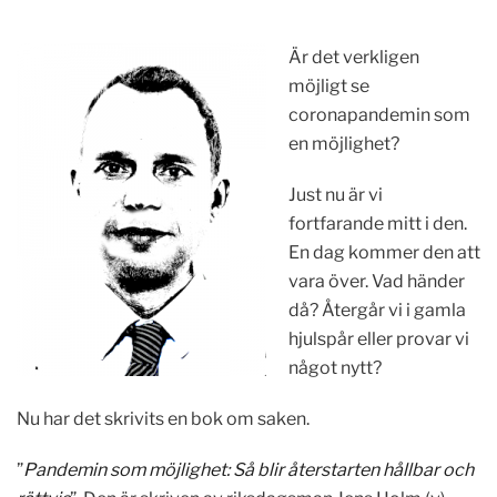
Är det verkligen
möjligt se
coronapandemin som
en möjlighet?
Just nu är vi
fortfarande mitt i den.
En dag kommer den att
vara över. Vad händer
då? Återgår vi i gamla
hjulspår eller provar vi
något nytt?
Nu har det skrivits en bok om saken.
”
Pandemin som möjlighet: Så blir återstarten hållbar och