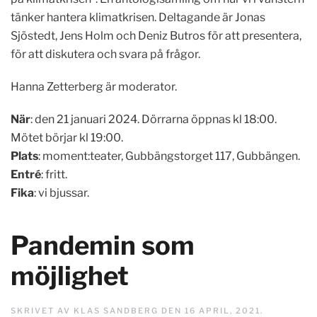
tänker hantera klimatkrisen. Deltagande är Jonas
Sjöstedt, Jens Holm och Deniz Butros för att presentera,
för att diskutera och svara på frågor.
Hanna Zetterberg är moderator.
När
: den 21 januari 2024. Dörrarna öppnas kl 18:00.
Mötet börjar kl 19:00.
Plats
: moment:teater, Gubbängstorget 117, Gubbängen.
Entré
: fritt.
Fika
: vi bjussar.
Pandemin som
möjlighet
SKRIVET AV
KLAS SANDBERG
DEN
16 APRIL, 2021
.