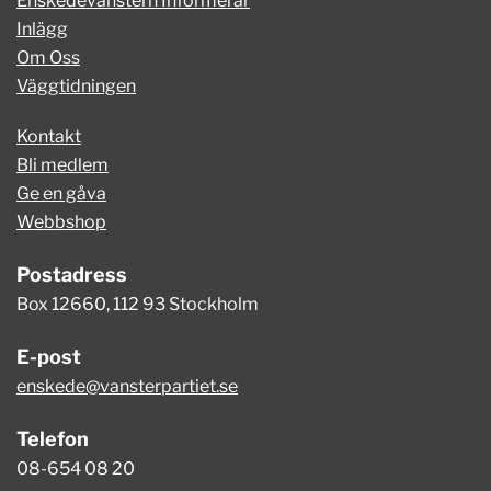
Enskedevänstern Informerar
Inlägg
Om Oss
Väggtidningen
Kontakt
Bli medlem
Ge en gåva
Webbshop
Postadress
Box 12660, 112 93 Stockholm
E-post
enskede@vansterpartiet.se
Telefon
08-654 08 20