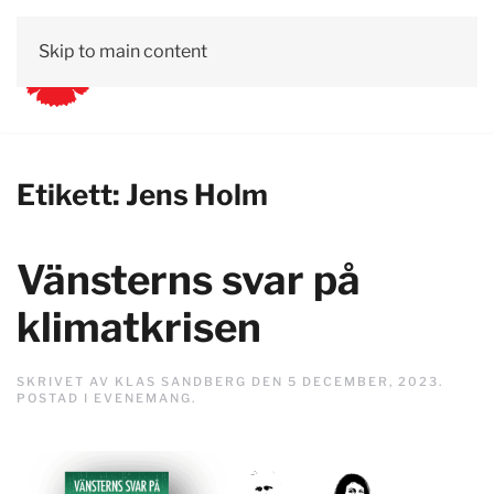
Skip to main content
Etikett:
Jens Holm
Vänsterns svar på
klimatkrisen
SKRIVET AV
KLAS SANDBERG
DEN
5 DECEMBER, 2023
.
POSTAD I
EVENEMANG
.