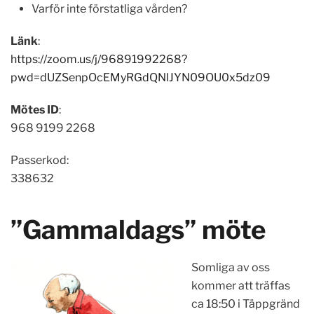
Varför inte förstatliga vården?
Länk
:
https://zoom.us/j/96891992268?
pwd=dUZSenpOcEMyRGdQNlJYN09OU0x5dz09
Mötes ID
:
968 9199 2268
Passerkod:
338632
”Gammaldags” möte
Somliga av oss
kommer att träffas
ca 18:50 i Täppgränd