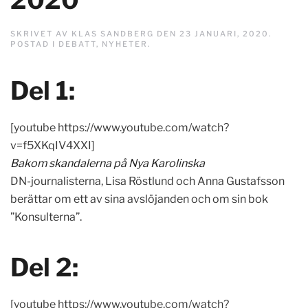
SKRIVET AV
KLAS SANDBERG
DEN
23 JANUARI, 2020
.
POSTAD I
DEBATT
,
NYHETER
.
Del 1:
[youtube https://www.youtube.com/watch?
v=f5XKqIV4XXI]
Bakom skandalerna på Nya Karolinska
DN-journalisterna, Lisa Röstlund och Anna Gustafsson
berättar om ett av sina avslöjanden och om sin bok
”Konsulterna”.
Del 2:
[youtube https://www.youtube.com/watch?