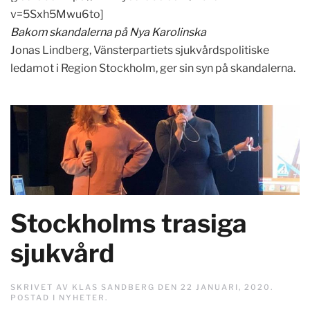
v=5Sxh5Mwu6to]
Bakom skandalerna på Nya Karolinska
Jonas Lindberg, Vänsterpartiets sjukvårdspolitiske
ledamot i Region Stockholm, ger sin syn på skandalerna.
Stockholms trasiga
sjukvård
SKRIVET AV
KLAS SANDBERG
DEN
22 JANUARI, 2020
.
POSTAD I
NYHETER
.