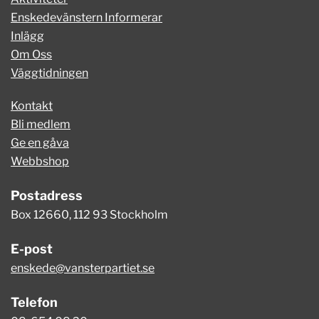
Enskedevänstern Informerar
Inlägg
Om Oss
Väggtidningen
Kontakt
Bli medlem
Ge en gåva
Webbshop
Postadress
Box 12660, 112 93 Stockholm
E-post
enskede@vansterpartiet.se
Telefon