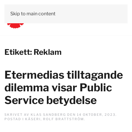
Skip to main content
Etikett:
Reklam
Etermedias tilltagande
dilemma visar Public
Service betydelse
SKRIVET AV
KLAS SANDBERG
DEN
14 OKTOBER, 2023
.
POSTAD I
KÅSERI
,
ROLF BRATTSTRÖM
.