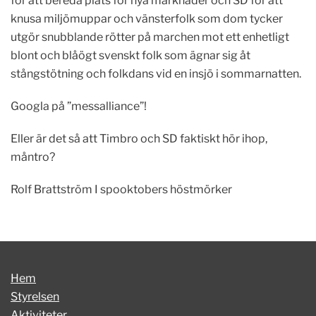
för att bereda plats för nya marknader och SD för att
knusa miljömuppar och vänsterfolk som dom tycker
utgör snubblande rötter på marchen mot ett enhetligt
blont och blåögt svenskt folk som ägnar sig åt
stångstötning och folkdans vid en insjö i sommarnatten.
Googla på ”messalliance”!
Eller är det så att Timbro och SD faktiskt hör ihop,
måntro?
Rolf Brattström I spooktobers höstmörker
Hem
Styrelsen
Aktiviteter