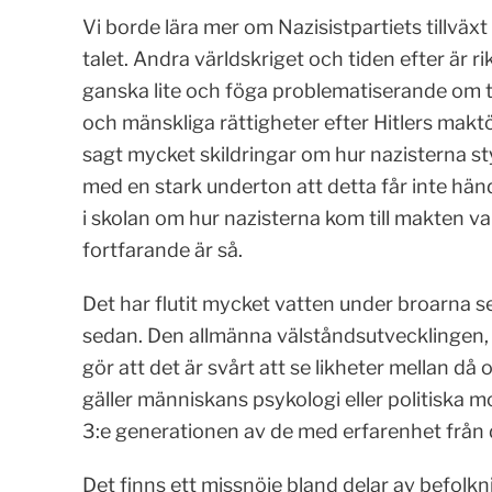
Vi borde lära mer om Nazisistpartiets tillv
talet. Andra världskriget och tiden efter är rik
ganska lite och föga problematiserande om
och mänskliga rättigheter efter Hitlers mak
sagt mycket skildringar om hur nazisterna st
med en stark underton att detta får inte hän
i skolan om hur nazisterna kom till makten va
fortfarande är så.
Det har flutit mycket vatten under broarna s
sedan. Den allmänna välståndsutvecklingen, 
gör att det är svårt att se likheter mellan då
gäller människans psykologi eller politiska mo
3:e generationen av de med erfarenhet från de
Det finns ett missnöje bland delar av befol