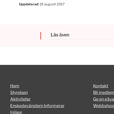
Uppdaterad:
19 augusti 2017
Läs även
Hem
Kontakt
Styrelsen
Bli medle
Aktiviteter
Ge en gåva
Enskedevänstern Informerar
Webbshop
Inlägg