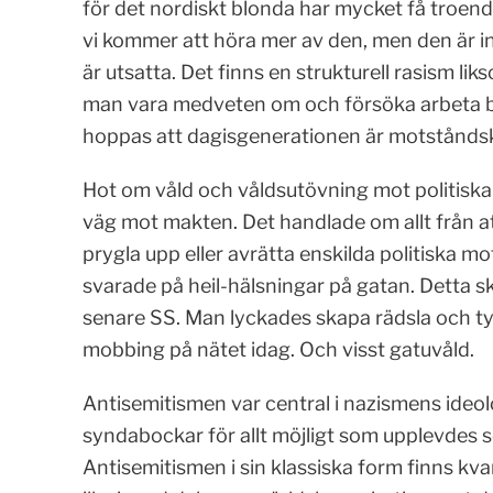
för det nordiskt blonda har mycket få troen
vi kommer att höra mer av den, men den är in
är utsatta. Det finns en strukturell rasism l
man vara medveten om och försöka arbeta bort
hoppas att dagisgenerationen är motståndsk
Hot om våld och våldsutövning mot politiska 
väg mot makten. Det handlade om allt från a
prygla upp eller avrätta enskilda politiska mo
svarade på heil-hälsningar på gatan. Detta 
senare SS. Man lyckades skapa rädsla och tystn
mobbing på nätet idag. Och visst gatuvåld.
Antisemitismen var central i nazismens ideolo
syndabockar för allt möjligt som upplevdes so
Antisemitismen i sin klassiska form finns kv