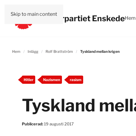
Skip to main content
Vänsterpartiet Enskede
Hem
Hem
Inlägg
Rolf Brattström
Tyskland mellan krigen
Hitler
Nazismen
rasism
Tyskland mell
Publicerad:
19 augusti 2017