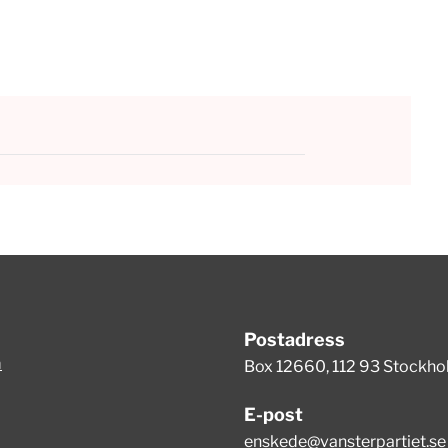
Postadress
m
Box 12660, 112 93 Stockh
E-post
enskede@vansterpartiet.se