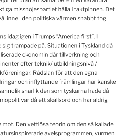
majoritet utan att samarbete med varandra
ktiga missnöjespartiet hålla i taktpinnen. Det
väl inne i den politiska värmen snabbt tog
 idag igen i Trumps ”America first”. I
 sig trampade på. Situationen i Tyskland då
baliserade ekonomin där tillverkning och
tinenter efter teknik/ utbildningsnivå /
ckföreningar. Rädslan för att den egna
ringar och inflyttande främlingar har kanske
annolik snarlik den som tyskarna hade då
mopolit var då ett skällsord och har aldrig
e mot. Den vettlösa teorin om den så kallade
reatursinspirerade avelsprogrammen, vurmen