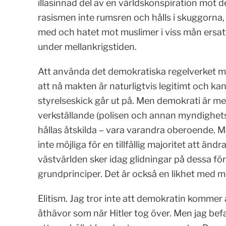
illasinnad del av en världskonspiration mot 
rasismen inte rumsren och hålls i skuggorna, 
med och hatet mot muslimer i viss mån ersa
under mellankrigstiden.
Att använda det demokratiska regelverket med 
att nå makten är naturligtvis legitimt och ka
styrelseskick går ut på. Men demokrati är me
verkställande (polisen och annan myndighe
hållas åtskilda – vara varandra oberoende. Mä
inte möjliga för en tillfällig majoritet att änd
västvärlden sker idag glidningar på dessa fö
grundprinciper. Det är också en likhet med m
Elitism. Jag tror inte att demokratin komme
åthävor som när Hitler tog över. Men jag be