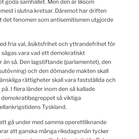
det goda samhället. Men den är liksom
mest i slutna kretsar. Däremot har driften
tt det fenomen som antisemitismen utgjorde
fria val, åsiktsfrihet och yttrandefrihet för
n sägas vara vad ett demokratiskt
r än så. Den lagstiftande (parlamentet), den
tsutövning) och den dömande makten skall
nskliga rättigheter skall vara fastställda och
ra på. I flera länder inom den så kallade
r demokratibegreppet så viktiga
ellankrigstidens Tyskland.
r att gå under med samma operettliknande
farar att ganska många riksdagsmän tycker