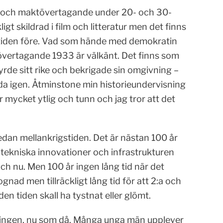
äxt och maktövertagande under 20- och 30-
ligt skildrad i film och litteratur men det finns
 tiden före. Vad som hände med demokratin
tövertagande 1933 är välkänt. Det finns som
yrde sitt rike och bekrigade sin omgivning –
da igen. Åtminstone min historieundervisning
r mycket ytlig och tunn och jag tror att det
edan mellankrigstiden. Det är nästan 100 år
tekniska innovationer och infrastrukturen
 och nu. Men 100 år ingen lång tid när det
gnad men tillräckligt lång tid för att 2:a och
n tiden skall ha tystnat eller glömt.
kningen, nu som då. Många unga män upplever