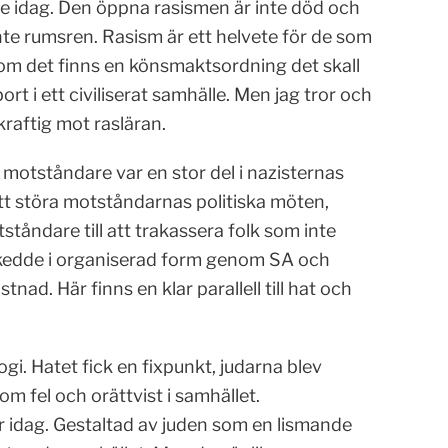
de idag. Den öppna rasismen är inte död och
te rumsren. Rasism är ett helvete för de som
iksom det finns en könsmaktsordning det skall
 i ett civiliserat samhälle. Men jag tror och
raftig mot rasläran.
motståndare var en stor del i nazisternas
tt störa motståndarnas politiska möten,
tståndare till att trakassera folk som inte
skedde i organiserad form genom SA och
ad. Här finns en klar parallell till hat och
gi. Hatet fick en fixpunkt, judarna blev
m fel och orättvist i samhället.
ar idag. Gestaltad av juden som en lismande