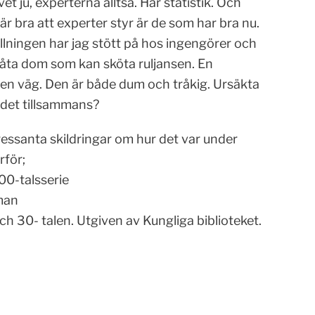
t ju, experterna alltså. Har statistik. Och
r bra att experter styr är de som har bra nu.
ällningen har jag stött på hos ingengörer och
låta dom som kan sköta ruljansen. En
a en väg. Den är både dum och tråkig. Ursäkta
 det tillsammans?
tressanta skildringar om hur det var under
rför;
900-talsserie
man
h 30- talen. Utgiven av Kungliga biblioteket.