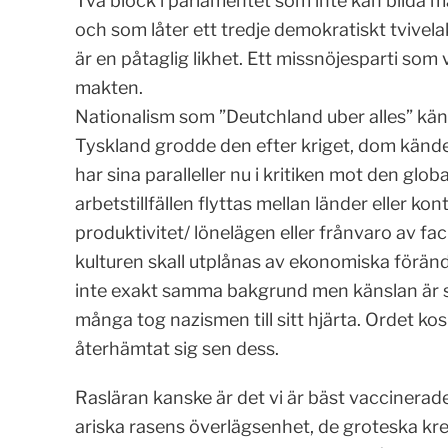
Två block i parlamentet som inte kan bilda 
och som låter ett tredje demokratiskt tvivela
är en påtaglig likhet. Ett missnöjesparti som 
makten.
Nationalism som ”Deutchland uber alles” känns
Tyskland grodde den efter kriget, dom kände
har sina paralleller nu i kritiken mot den glo
arbetstillfällen flyttas mellan länder eller kon
produktivitet/ lönelägen eller frånvaro av fa
kulturen skall utplånas av ekonomiska föränd
inte exakt samma bakgrund men känslan är s
många tog nazismen till sitt hjärta. Ordet kos
återhämtat sig sen dess.
Rasläran kanske är det vi är bäst vaccinerad
ariska rasens överlägsenhet, de groteska k