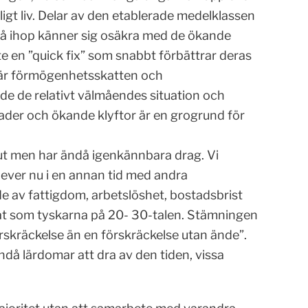
ligt liv. Delar av den etablerade medelklassen
 gå ihop känner sig osäkra med de ökande
te en ”quick fix” som snabbt förbättrar deras
när förmögenhetsskatten och
de de relativt välmåendes situation och
ader och ökande klyftor är en grogrund för
ka ut men har ändå igenkännbara drag. Vi
lever nu i en annan tid med andra
de av fattigdom, arbetslöshet, bostadsbrist
at som tyskarna på 20- 30-talen. Stämningen
rskräckelse än en förskräckelse utan ände”.
ändå lärdomar att dra av den tiden, vissa