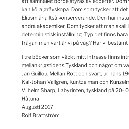
att samhället borde styras av experter. Dom ve
kan köra grävskopa. Dom som tycker att det ä
Elitism är alltså konserverande. Den här inst
andra akademiker. Dom tycker att man skall 
deterministisk inställning. Typ det finns bar
frågan men vart är vi på väg? Har vi bestämt
I tre böcker som väckt mitt intresse finns in
mellankrigstidens Tyskland och något om va
Jan Guillou, Mellan Rött och svart, ur hans 1
Kal-Johan Vallgren, Kuntzelman och Kunzel
Vilhelm Sharp, Labyrinten, tyskland på 20- 0c
Håtuna
Augusti 2017
Rolf Brattström