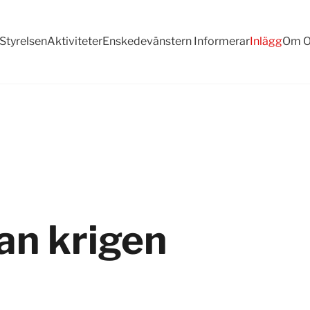
Styrelsen
Aktiviteter
Enskedevänstern Informerar
Inlägg
Om O
an krigen