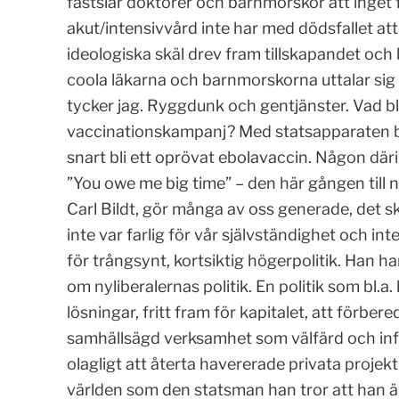
fastslår doktorer och barnmorskor att inget f
akut/intensivvård inte har med dödsfallet att
ideologiska skäl drev fram tillskapandet och b
coola läkarna och barnmorskorna uttalar sig 
tycker jag. Ryggdunk och gentjänster. Vad bl
vaccinationskampanj? Med statsapparaten bef
snart bli ett oprövat ebolavaccin. Någon dä
”You owe me big time” – den här gången till 
Carl Bildt, gör många av oss generade, det
inte var farlig för vår självständighet och in
för trångsynt, kortsiktig högerpolitik. Han h
om nyliberalernas politik. En politik som bl.a.
lösningar, fritt fram för kapitalet, att förbere
samhällsägd verksamhet som välfärd och infra
olagligt att återta havererade privata projekt 
världen som den statsman han tror att han är 