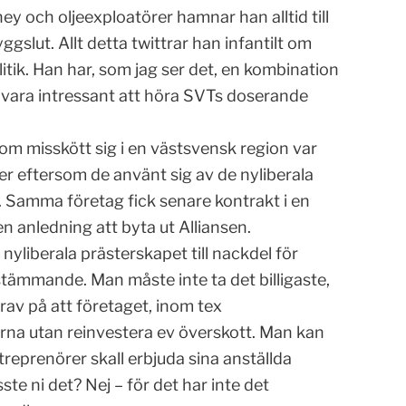
y och oljeexploatörer hamnar han alltid till
ggslut. Allt detta twittrar han infantilt om
itik. Han har, som jag ser det, en kombination
e vara intressant att höra SVTs doserande
som misskött sig i en västsvensk region var
r eftersom de använt sig av de nyliberala
 Samma företag fick senare kontrakt i en
n anledning att byta ut Alliansen.
nyliberala prästerskapet till nackdel för
stämmande. Man måste inte ta det billigaste,
krav på att företaget, inom tex
ägarna utan reinvestera ev överskott. Man kan
reprenörer skall erbjuda sina anställda
sste ni det? Nej – för det har inte det