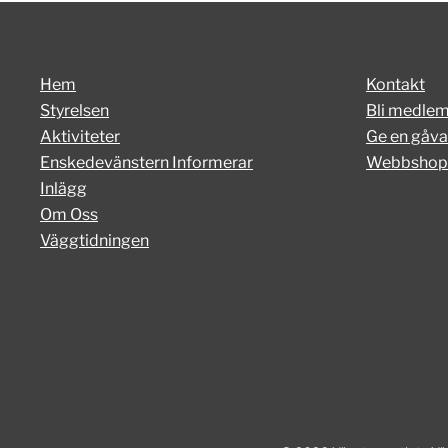
Hem
Kontakt
Styrelsen
Bli medle
Aktiviteter
Ge en gåva
Enskedevänstern Informerar
Webbshop
Inlägg
Om Oss
Väggtidningen