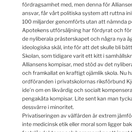
fördragsamhet med, men denna för Alliansen s
ansvar, får vårt politiska system att ruttna i
100 miljarder genomförts utan att nämnda pe
Apotekens utförsäljning har fördyrat och fö
de nyliberala prästerskapet och några nya ä
ideologiska skäl, inte för att det skulle bli b
Skolan, som tidigare varit ett kitt i samhällsk
Alliansens kompisar, med stöd av det nyliber
och framkallat en kraftigt ojämlik skola. Nu 
ordföranden i privatskolornas riksförbund Kj
ide´n om en likvärdig och socialt kompensera
pengakåta kompisar. Lite sent kan man tycka
dessvärre i minoritet.
Privatiseringen av välfärden är extrem jämför
inte medicinsk etik eller moral som ligger