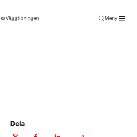
ss
Väggtidningen
Meny
Dela