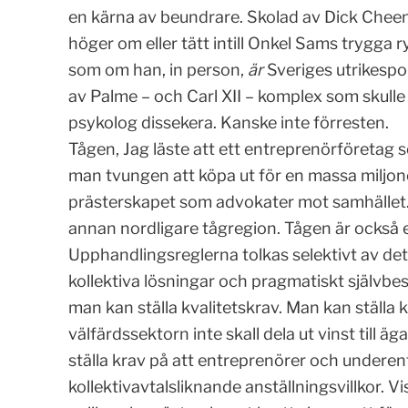
en kärna av beundrare. Skolad av Dick Cheene
höger om eller tätt intill Onkel Sams trygga ry
som om han, in person,
är
Sveriges utrikespol
av Palme – och Carl XII – komplex som skull
psykolog dissekera. Kanske inte förresten.
Tågen, Jag läste att ett entreprenörföretag 
man tvungen att köpa ut för en massa miljone
prästerskapet som advokater mot samhället.
annan nordligare tågregion. Tågen är också e
Upphandlingsreglerna tolkas selektivt av det 
kollektiva lösningar och pragmatiskt självbe
man kan ställa kvalitetskrav. Man kan ställa 
välfärdssektorn inte skall dela ut vinst till 
ställa krav på att entreprenörer och underent
kollektivavtalsliknande anställningsvillkor. Vi