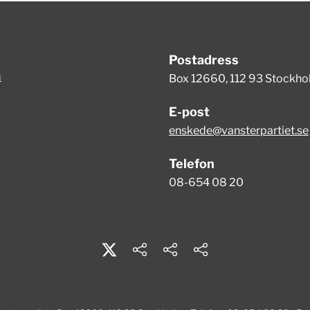
Postadress
m
Box 12660, 112 93 Stockh
E-post
enskede@vansterpartiet.se
Telefon
08-654 08 20