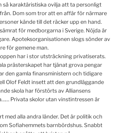
å karaktäristiska ovilja att ta personligt
nifrån. Dom som tror att en affär för närmare
rsoner kände till det räcker upp en hand.
rsämrat för medborgarna i Sverige. Nöjda är
gare. Apoteksorganisationen slogs sönder av
ättre för gemene man.
roppen har i stor utsträckning privatiserats.
ala prästerskapet har tjänat grova pengar
har den gamla finansministern och tidigare
ell Olof Feldt insett att den grundläggande
nde skola har förstörts av Alliansens
…… Privata skolor utan vinstintressen är
t med alla andra länder. Det är politik och
 bakom Sofiahemmets barnbördshus. Snabbt