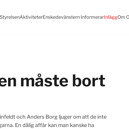
Styrelsen
Aktiviteter
Enskedevänstern Informerar
Inlägg
Om O
sen måste bort
einfeldt och Anders Borg ljuger om att de inte
ingarna. En dålig affär kan man kanske ha