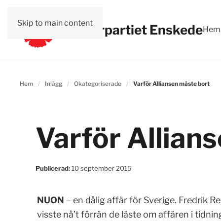
Skip to main content
Vänsterpartiet Enskede
Hem
Hem
Inlägg
Okategoriserade
Varför Alliansen måste bort
Varför Allian
Publicerad:
10 september 2015
NUON
– en dålig affär för Sverige. Fredrik R
visste nå’t förrän de läste om affären i tidn