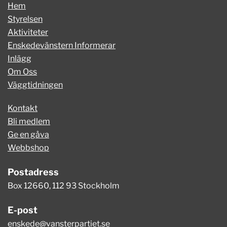
Hem
Styrelsen
Aktiviteter
Enskedevänstern Informerar
Inlägg
Om Oss
Väggtidningen
Kontakt
Bli medlem
Ge en gåva
Webbshop
Postadress
Box 12660, 112 93 Stockholm
E-post
enskede@vansterpartiet.se