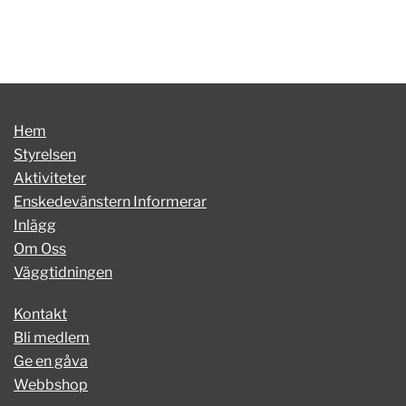
Hem
Styrelsen
Aktiviteter
Enskedevänstern Informerar
Inlägg
Om Oss
Väggtidningen
Kontakt
Bli medlem
Ge en gåva
Webbshop