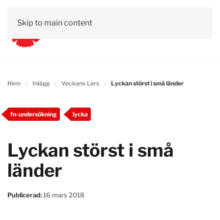
Skip to main content
Hem
Inlägg
Veckans Lars
Lyckan störst i små länder
fn-undersökning
lycka
Lyckan störst i små
länder
Publicerad:
16 mars 2018