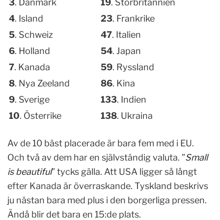
3
. Danmark
19
. Storbritannien
4
. Island
23
. Frankrike
5
. Schweiz
47
. Italien
6
. Holland
54
. Japan
7
. Kanada
59
. Ryssland
8
. Nya Zeeland
86
. Kina
9
. Sverige
133
. Indien
10
. Österrike
138
. Ukraina
Av de 10 bäst placerade är bara fem med i EU.
Och två av dem har en självständig valuta. ”
Small
is beautiful
” tycks gälla. Att USA ligger så långt
efter Kanada är överraskande. Tyskland beskrivs
ju nästan bara med plus i den borgerliga pressen.
Ändå blir det bara en 15:de plats.