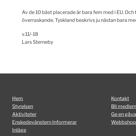
Av de 10 bäst placerade är bara fem med i EU. Och t
överraskande. Tyskland beskrivs ju nästan bara med 
v.11/-18
Lars Sterneby
Hem
Kontakt
Styrelsen
Bli medle
Aktiviteter
Ge en gåva
Enskedevänstern Informerar
Webbshop
Inlägg