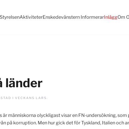
Styrelsen
Aktiviteter
Enskedevänstern Informerar
Inlägg
Om O
å länder
OSTAD I
VECKANS LARS
.
lats är människorna olyckligast visar en FN-undersökning, som
vån på korruption. Men hur gick det för Tyskland, Italien och 