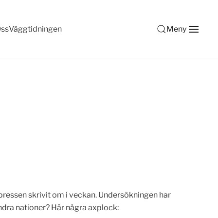
ss
Väggtidningen
Meny
 pressen skrivit om i veckan. Undersökningen har
andra nationer? Här några axplock: