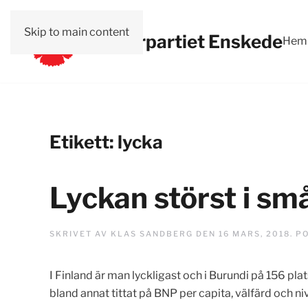
Skip to main content
Vänsterpartiet Enskede
Hem
Etikett:
lycka
Lyckan störst i sm
SKRIVET AV
KLAS SANDBERG
DEN
16 MARS, 2018
. P
I Finland är man lyckligast och i Burundi på 156 p
bland annat tittat på BNP per capita, välfärd och ni