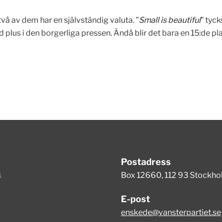
vå av dem har en självständig valuta. ”
Small is beautiful
” tyck
plus i den borgerliga pressen. Ändå blir det bara en 15:de pla
Postadress
m
Box 12660, 112 93 Stockh
E-post
enskede@vansterpartiet.se