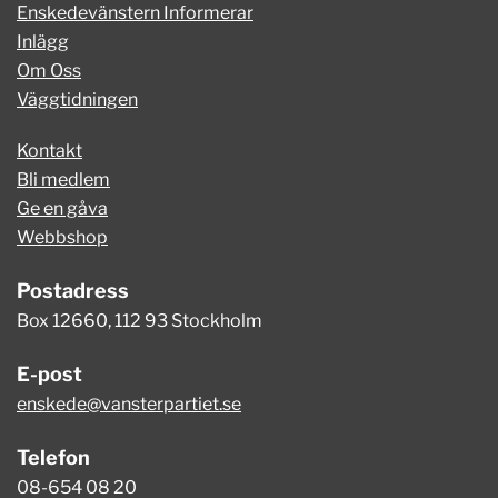
Enskedevänstern Informerar
Inlägg
Om Oss
Väggtidningen
Kontakt
Bli medlem
Ge en gåva
Webbshop
Postadress
Box 12660, 112 93 Stockholm
E-post
enskede@vansterpartiet.se
Telefon
08-654 08 20