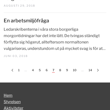
AUGUSTI 29, 2018
En arbetsmiljöfråga
Ledarskribenterna i våra stora borgerliga
morgontidningar har det inte lätt. De tvingas ständigt
förflytta sig högerut, allteftersom normaltonen
vulgariseras, understundom ut på mycket svag is för at…
JUNI 03, 2018
1
…
4
5
6
7
8
9
10
…
14
Hem
Styrelsen
Aktiviteter