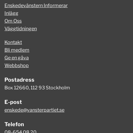
Enskedevänstern Informerar
Inlägg
Om Oss
Väggtidningen
Kontakt
Bli medlem
Ge en gåva
Webbshop
Postadress
Box 12660, 112 93 Stockholm
E-post
enskede@vansterpartiet.se
Telefon
08-654 08 20